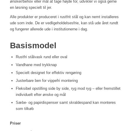
ønsker/behov eller mål at tage højde for, udvikler vi også gerne
en løsning specielt til jer.
Alle produkter er produceret i rustfrit stål og kan nemt installeres
ude som inde. De er vedligeholdelsesfrie, kan stå ude året rundt
og fungerer allerede ude i institutionerne i dag.
Basismodel
Rustfri stålvask
rund eller oval
Vandhane
med trykknap
Specielt designet
for effektiv rengøring
Justerbare ben
for vippefri montering
Fleksibel opstilling
side by side, ryg mod ryg – eller fremstillet
individuelt efter ønske og mål
Sæbe- og papirdispenser
samt skraldespand kan monteres
som tilkøb
Priser